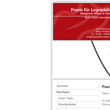
Startseite
Prax
Die Praxis
Diese 
Unser Team
Im Nav
Räumlichkeiten
Person