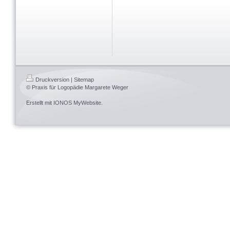
Druckversion
|
Sitemap
© Praxis für Logopädie Margarete Weger
Erstellt mit
IONOS MyWebsite
.